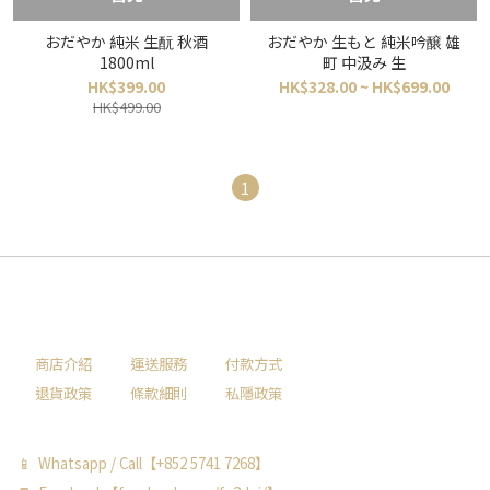
おだやか 純米 生酛 秋酒
おだやか 生もと 純米吟醸 雄
1800ml
町 中汲み 生
HK$399.00
HK$328.00 ~ HK$699.00
HK$499.00
1
商店介紹
運送服務
付款方式
退貨政策
條款細則
私隱政策
📱 Whatsapp / Call【+852 5741 7268】