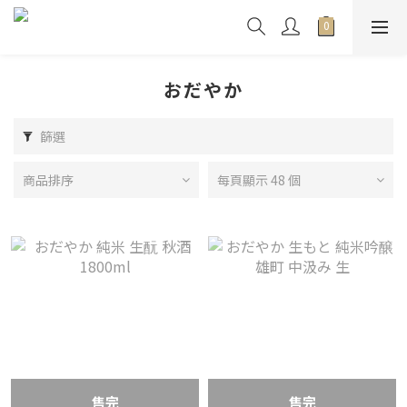
おだやか
篩選
商品排序
每頁顯示 48 個
售完
售完