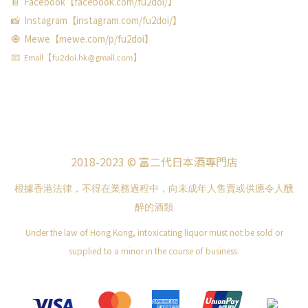
📔 Facebook【facebook.com/fu2doi/】
📸 Instagram【instagram.com/fu2doi/】
🧿 Mewe【mewe.com/p/fu2doi】
📧 Email【fu2doi.hk@gmail.com】
2018-2023 © 富二代日本酒專門店
根據香港法律，不得在業務過程中，向未成年人售賣或供應令人醺
醉的酒類
Under the law of Hong Kong, intoxicating liquor must not be sold or
supplied to a minor in the course of business.