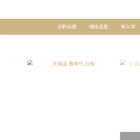
派對必選
細味品嘗
新入荷