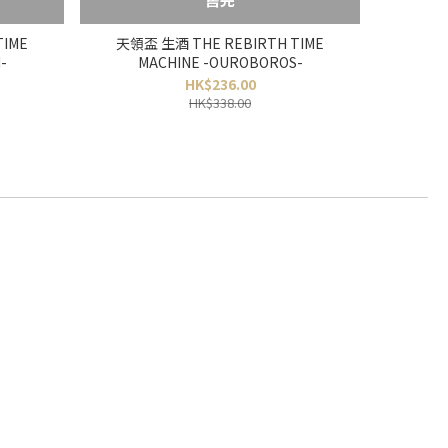
TIME
天領盃 生酒 THE REBIRTH TIME
-
MACHINE -OUROBOROS-
HK$236.00
HK$338.00