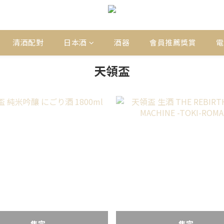
清酒配對
日本酒
酒器
會員推薦獎賞
電
天領盃
售完
售完