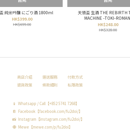
盃 純米吟釀 にごり酒 1800ml
天領盃 生酒 THE REBIRTH 
MACHINE -TOKI-ROMAN
HK$399.00
HK$699.00
HK$248.00
HK$328.00
商店介紹
運送服務
付款方式
退貨政策
條款細則
私隱政策
📱 Whatsapp / Call【+852 5741 7268】
📔 Facebook【facebook.com/fu2doi/】
📸 Instagram【instagram.com/fu2doi/】
🧿 Mewe【mewe.com/p/fu2doi】