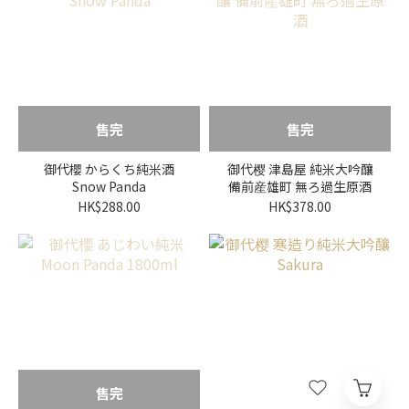
售完
售完
御代櫻 からくち純米酒
御代樱 津島屋 純米大吟釀
Snow Panda
備前産雄町 無ろ過生原酒
HK$288.00
HK$378.00
售完