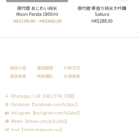
御代櫻 あじわい純米
御代樱 寒造り純米大吟釀
Moon Panda 1800ml
Sakura
HK$199.00 ~ HK$668.00
HK$288.00
商店介紹
運送服務
付款方式
退貨政策
條款細則
私隱政策
📱 Whatsapp / Call【+852 5741 7268】
📔 Facebook【facebook.com/fu2doi/】
📸 Instagram【instagram.com/fu2doi/】
🧿 Mewe【mewe.com/p/fu2doi】
📧 Email【fu2doi.hk@gmail.com】