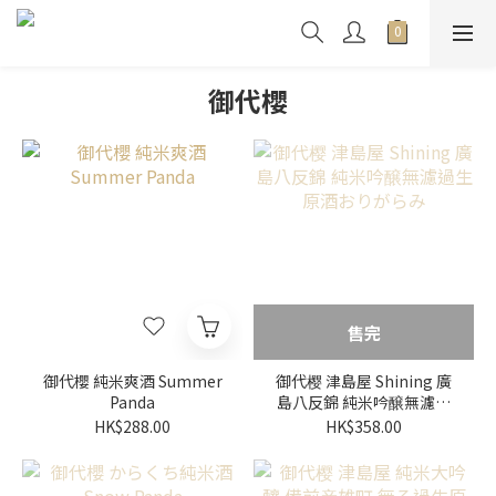
御代櫻
售完
御代櫻 純米爽酒 Summer
御代樱 津島屋 Shining 廣
Panda
島八反錦 純米吟醸無濾過
生原酒おりがらみ
HK$288.00
HK$358.00