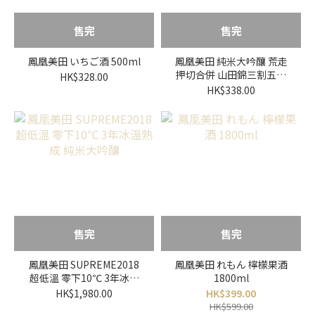
售完
售完
鳳凰美田 いちご酒 500ml
鳳凰美田 純米大吟釀 荒走
押切合併 山田錦三割五分
HK$328.00
無濾過かすみ本生
HK$338.00
售完
售完
鳳凰美田 SUPREME2018
鳳凰美田 れもん 檸檬果酒
超低溫 零下10℃ 3年冰溫
1800ml
熟成 純米大吟釀
HK$1,980.00
HK$399.00
HK$599.00