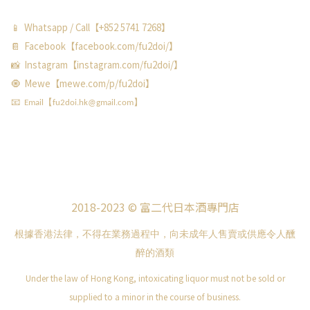
📱 Whatsapp / Call【+852 5741 7268】
📔 Facebook【facebook.com/fu2doi/】
📸 Instagram【instagram.com/fu2doi/】
🧿 Mewe【mewe.com/p/fu2doi】
📧 Email【fu2doi.hk@gmail.com】
2018-2023 © 富二代日本酒專門店
根據香港法律，不得在業務過程中，向未成年人售賣或供應令人醺
醉的酒類
Under the law of Hong Kong, intoxicating liquor must not be sold or
supplied to a minor in the course of business.