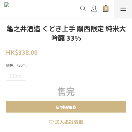
龜之井酒造 くどき上手 關西限定 純米大
吟釀 33%
HK$338.00
顏色
: 720ml
720ml
售完
貨到通知我
加入追蹤清單