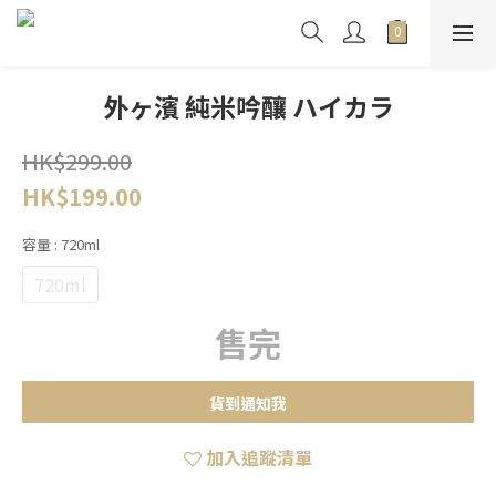
外ヶ濱 純米吟釀 ハイカラ
HK$299.00
HK$199.00
容量
: 720ml
720ml
售完
貨到通知我
加入追蹤清單