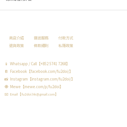
商店介紹
運送服務
付款方式
退貨政策
條款細則
私隱政策
📱 Whatsapp / Call【+852 5741 7268】
📔 Facebook【facebook.com/fu2doi/】
📸 Instagram【instagram.com/fu2doi/】
🧿 Mewe【mewe.com/p/fu2doi】
📧 Email【fu2doi.hk@gmail.com】