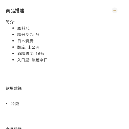
商品描述
簡介:
原料米:
精米步合: %
日本酒度:
酸度: 未公開
酒精濃度: 16%
入口感: 淡麗辛口
飲用建議
冷飲
食品建議