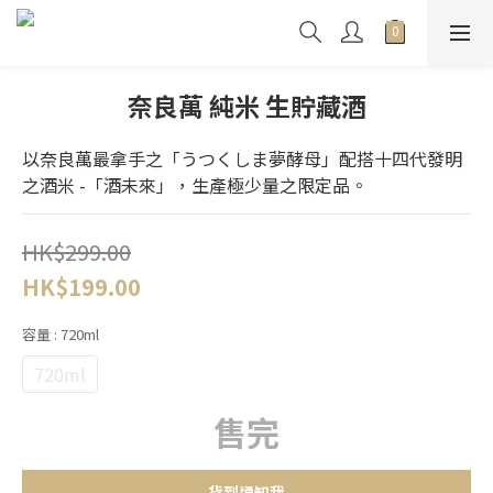
奈良萬 純米 生貯藏酒
以奈良萬最拿手之「うつくしま夢酵母」配搭十四代發明
之酒米 -「酒未來」，生產極少量之限定品。
HK$299.00
HK$199.00
容量
: 720ml
720ml
售完
貨到通知我