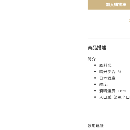
加入購物車
商品描述
簡介:
原料米:
精米步合: %
日本酒度:
酸度:
酒精濃度: 16%
入口感: 淡麗辛口
飲用建議