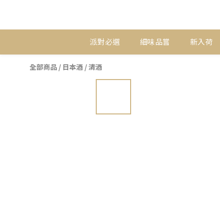
派對必選
細味品嘗
新入荷
全部商品
/
日本酒
/
清酒