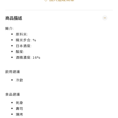
商品描述
簡介:
原料米:
精米步合: %
日本酒度:
酸度:
酒精濃度: 16%
飲用建議
冷飲
食品建議
刺身
壽司
燒烤