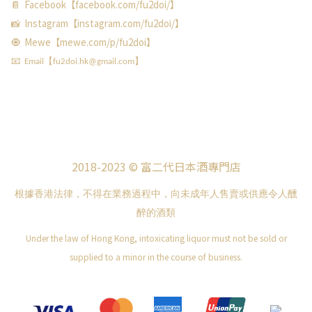
📔 Facebook【facebook.com/fu2doi/】
📸 Instagram【instagram.com/fu2doi/】
🧿 Mewe【mewe.com/p/fu2doi】
📧 Email【fu2doi.hk@gmail.com】
2018-2023 © 富二代日本酒專門店
根據香港法律，不得在業務過程中，向未成年人售賣或供應令人醺
醉的酒類
Under the law of Hong Kong, intoxicating liquor must not be sold or
supplied to a minor in the course of business.