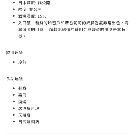
日本酒度: 非公開
酸度: 非公開
酒精濃度: 15%
入口感：新鮮的哈密瓜和麝香葡萄的細膩香氣非常出色，清
澈滑順的口感， 超軟水釀造的透明金與輕盈的風味是其特
徵。
飲用建議
冷飲
食品建議
刺身
壽司
燒烤
居酒屋料理
天婦羅
日式涮涮鍋