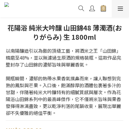
花陽浴 純米大吟釀 山田錦48 薄濁酒(お
りがらみ) 生 1800ml
以南陽釀造引以為傲的頂級工藝，將酒米之王「山田錦」
精磨至48%，並以無濾過生原酒的規格裝瓶。這款作品完
整封存了山田錦的濃郁旨味與華麗香氣。
開瓶瞬間，濃郁的熱帶水果香氣撲鼻而來，讓人聯想到完
熟的鳳梨與芒果。入口後，飽滿醇厚的酒體包裹著多汁的
甘甜，伴隨著純米大吟釀特有的細膩質感與層次。作為花
陽浴山田錦系列中的最高峰傑作，它不僅將米旨味與果香
發揮得淋漓盡致，更以乾淨利落的尾韻收束，展現出華麗
卻不失優雅的絕佳平衡。