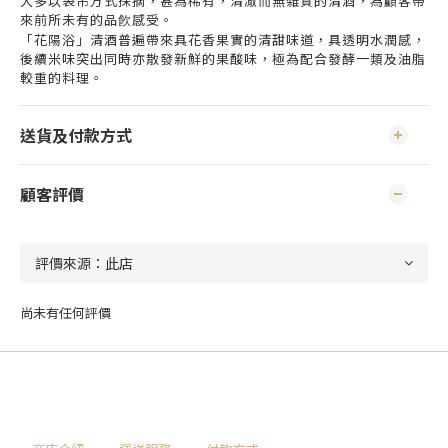
大多以袋吊方式採摘，甚為稀有，清澈而無雜質的清酒，為顧客帶
來前所未有的品飮感受。
「花陽浴」清酒普遍帶來具花香果實的清甜味道，具透明水潤感，
後續米味突出同時亦散發新鮮的果酸味，極為配合發酵一類及油脂
較重的料理。
送貨及付款方式
顧客評價
尚未有任何評價