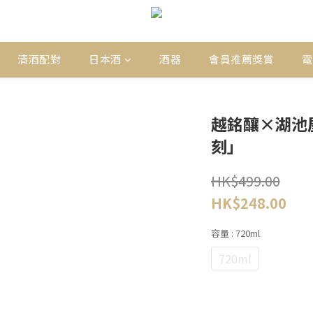
清酒配對
日本酒
酒器
會員推薦獎賞
電
越銘釀×湖池
刻」
HK$499.00
HK$248.00
容量
: 720ml
720ml