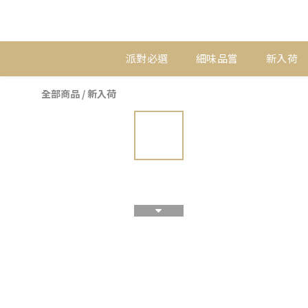
派對必選
細味品嘗
新入荷
全部商品
/
新入荷