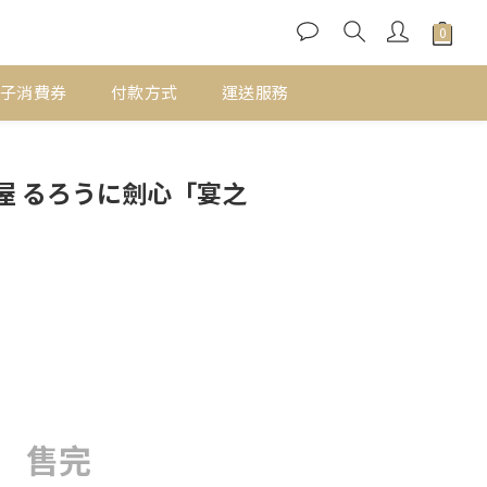
子消費券
付款方式
運送服務
屋 るろうに劍心「宴之
售完