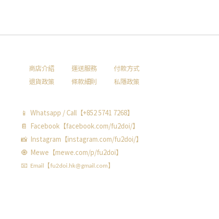
商店介紹
運送服務
付款方式
退貨政策
條款細則
私隱政策
📱 Whatsapp / Call【+852 5741 7268】
📔 Facebook【facebook.com/fu2doi/】
📸 Instagram【instagram.com/fu2doi/】
🧿 Mewe【mewe.com/p/fu2doi】
📧 Email【fu2doi.hk@gmail.com】