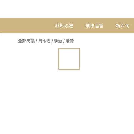
派對必選
細味品嘗
新入荷
全部商品
/
日本酒
/
清酒
/
飛鸞