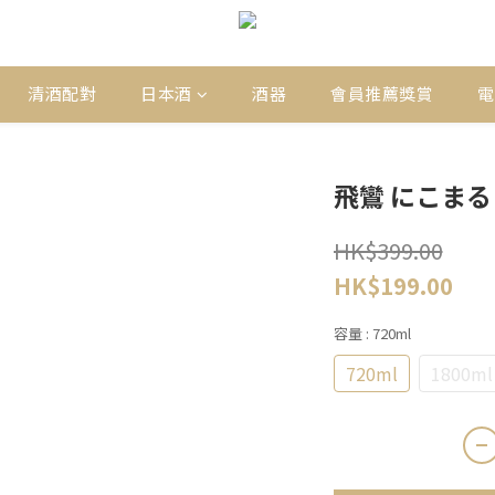
清酒配對
日本酒
酒器
會員推薦獎賞
電
飛鸞 にこまる
HK$399.00
HK$199.00
容量
: 720ml
720ml
1800ml