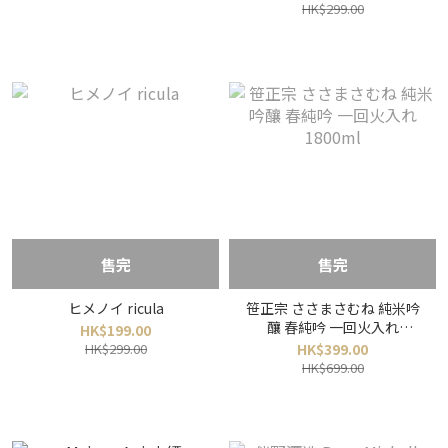
HK$299.00
售完
售完
ヒメノイ ricula
笹正宗 ささまさむね 純米吟
釀 春純吟 一回火入れ
HK$199.00
1800ml
HK$299.00
HK$399.00
HK$699.00