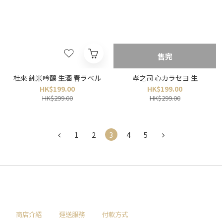
售完
杜來 純米吟釀 生酒 春ラベル
孝之司 心カラセヨ 生
HK$199.00
HK$199.00
HK$299.00
HK$299.00
1
2
3
4
5
商店介紹
運送服務
付款方式