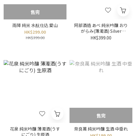
售完
雨降 純米 水酛仕込 愛山
阿部酒造 あべ 純米吟釀 おり
がらみ(薄濁酒) Silver
HK$299.00
Label(シルバー)
HK$399.00
HK$399.00
售完
花泉 純米吟釀 薄濁酒(うす
奈良萬 純米吟釀 生酒 中垂れ
にごり) 生原酒
HK$199.00