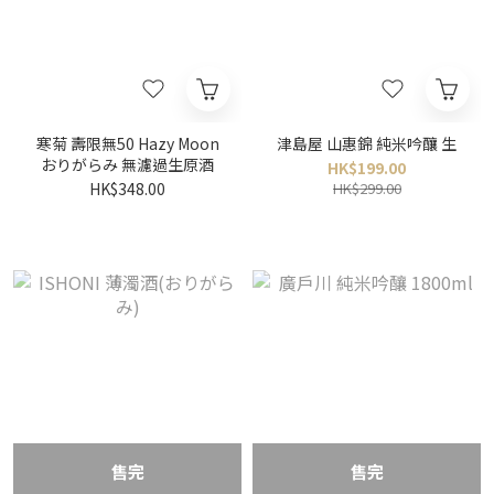
寒菊 壽限無50 Hazy Moon
津島屋 山惠錦 純米吟釀 生
おりがらみ 無濾過生原酒
HK$199.00
HK$348.00
HK$299.00
售完
售完