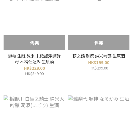
售完
售完
遊穂 生酛 純米 未確認浮遊酵
萩之鶴 別撰 純米吟釀 生原酒
母 木桶仕込み 生原酒
HK$199.00
HK$229.00
HK$299.00
HK$349.00