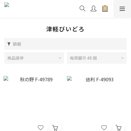
津軽びいどろ
篩選
商品排序
每頁顯示 48 個