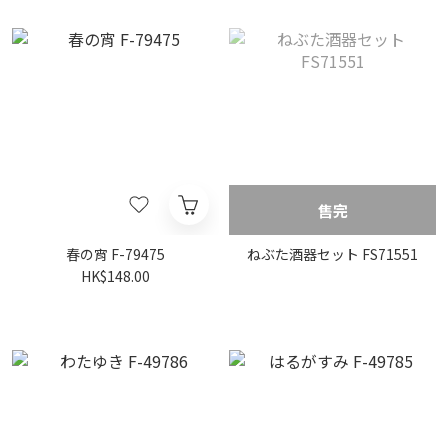
售完
春の宵 F-79475
ねぶた酒器セット FS71551
HK$148.00