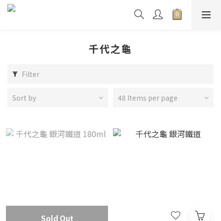
千代之龜
Filter
Sort by
48 Items per page
Sold Out