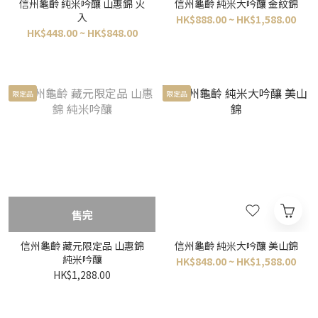
信州龜齡 純米吟釀 山惠錦 火
信州龜齡 純米大吟釀 金紋錦
入
HK$888.00 ~ HK$1,588.00
HK$448.00 ~ HK$848.00
限定品
限定品
售完
信州龜齡 藏元限定品 山惠錦
信州龜齡 純米大吟釀 美山錦
純米吟釀
HK$848.00 ~ HK$1,588.00
HK$1,288.00