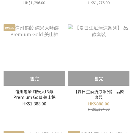
HK$1,296.00
HK$1,276.00
限定品
售完
售完
信州龜齡 純米大吟釀
【夏日生酒清涼系列】 品飲
Premium Gold 美山錦
套裝
HK$1,388.00
HK$888.00
HK$1,194.00