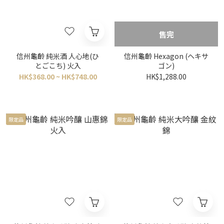
售完
信州龜齡 純米酒 人心地(ひ
信州龜齡 Hexagon (ヘキサ
とごこち) 火入
ゴン)
HK$368.00 ~ HK$748.00
HK$1,288.00
限定品
限定品