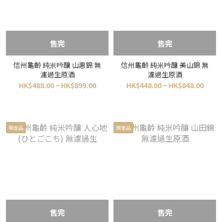
售完
售完
信州龜齡 純米吟釀 山惠錦 無
信州龜齡 純米吟釀 美山錦 無
濾過生原酒
濾過生原酒
HK$488.00 ~ HK$899.00
HK$448.00 ~ HK$848.00
限定品
限定品
售完
售完