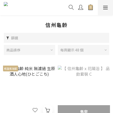
信州龜齡
篩選
商品排序
每頁顯示 48 個
輕盈氣泡感
售完