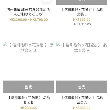
信州龜齡 純米 無濾過 生原酒
【 信州龜齡 x 花陽浴 】 品飲
人心地(ひとごこち)
套裝 C
HK$398.00 ~ HK$798.00
HK$888.00
HK$1,316.00
售完
售完
【 信州龜齡 x 花陽浴 】 品飲
【 信州龜齡 x 花陽浴 】 品飲
套裝 B
套裝 A
HK$888.00
HK$888.00