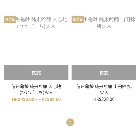
限定品
限定品
售完
售完
信州龜齡 純米吟釀 人心地
信州龜齡 純米吟釀 山田錦 瓶
(ひとごこち)火入
火入
HK$488.00 ~ HK$899.00
HK$328.00
1